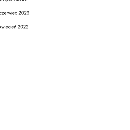
czerwiec 2023
kwiecień 2022
listopad 2021
lipiec 2021
czerwiec 2021
kwiecień 2021
luty 2021
styczeń 2021
październik 2020